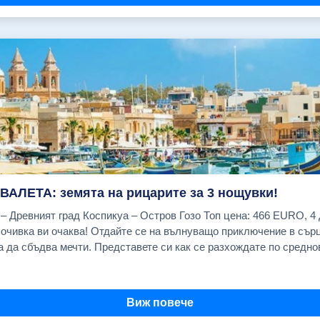
н на Св.София и първия двор на Топ Капъ. Свободно време за 
азар, известен с подправките си. Туристическа програма по жел
ическа програма по желание:
ква "Св. Стефан" и панорамна разходка с корабче по Босфора: 
бивша султанска резиденция, превърната в един от най-престижн
танбулските младежи и творци, отбранителните крепости "Румел
рбей", Кулата на девицата.Екскурзията продължава с посещение
: 2 Азиатска приказка- Разходка с автобус до азиатската част 
 бароков дворец, използван предимно за приемане на чуждестра
 дворец с красивите си градини,басейн и колекция от скулптор
алите Кузгунджук - известен със своите цветни улички,кафенета
 кулата на девицата и посещение на квартала Кадъкьой и своб
ВАЛЕТА: земята на рицарите за 3 нощувки!
ечер на панорамен кораб-ресторант по Босфора с атракционна пр
адски изглед, с балкон (комфорт) - 587 EUR Cavalieri Art Saint Julian's (закуски) Единична стая - 687 EUR Double Tree by Hilton двойна стая - 707 EUR Radisson Blu Resort (закуски) Двойна стая с морски изглед - 833 EUR 26.08.2026 г. Cavalieri Art Saint Julian's (закуски) Двойна стая с градски изглед, с балкон (комфорт) - 587 EUR Cavalieri Art Saint Julian's (закуски) Единична стая - 687 EUR Double Tree by Hilton двойна стая - 707 EUR Radisson Blu Resort (закуски) Двойна стая с морски изглед - 833 EUR 02.09.2026 г. Cavalieri Art Saint Julian's (закуски) Двойна стая с градски изглед, с балкон (комфорт) - 562 EUR Cavalieri Art Saint Julian's (закуски) Единична стая - 662 EUR Double Tree by Hilton двойна стая - 682 EUR Radisson Blu Resort (закуски) Двойна стая с морски изглед - 808 EUR 09.09.2026 г. Cavalieri Art Saint Julian's (закуски) Двойна стая с градски изглед, с балкон (комфорт) - 562 EUR Cavalieri Art Saint Julian's (закуски) Единична стая - 662 EUR Double Tree by Hilton двойна стая - 682 EUR Radisson Blu Resort (закуски) Двойна стая с морски изглед - 808 EUR 16.09.2026 г. Cavalieri Art Saint Julian's (закуски) Двойна стая с градски изглед, с балкон (комфорт) - 562 EUR Cavalieri Art Saint Julian's (закуски) Единична стая - 662 EUR Double Tree by Hilton двойна стая - 682 EUR Radisson Blu Resort (закуски) Двойна стая с морски изглед - 808 EUR 23.09.2026 г. Cavalieri Art Saint Julian's (закуски) Двойна стая с градски изглед, с балкон (комфорт) - 562 EUR Cavalieri Art Saint Julian's (закуски) Единична стая - 662 EUR Double Tree by Hilton двойна стая - 682 EUR Radisson Blu Resort (закуски) Двойна стая с морски изглед - 808 EUR 30.09.2026 г. Cavalieri Art Saint Julian's (закуски) Двойна стая с градски изглед, с балкон (комфорт) - 562 EUR Cavalieri Art Saint Julian's (закуски) Единична стая - 662 EUR Double Tree by Hilton двойна стая 682 EUR Radisson Blu Resort (закуски) Двойна стая с морски изглед - 808 EUR 07.10.2026 г. Cavalieri Art Saint Julian's (закуски) Двойна стая с градски изглед - 587 EUR Cavalieri Art Saint Julian's (закуски) Двойна стая с градски изглед, с балкон (комфорт) - 536 EUR Cavalieri Art Saint Julian's (закуски) Единична стая - 636 EUR Cavalieri Art Saint Julian's (закуски) Единична стая с градски изглед - 766 EUR Double Tree by Hilton двойна стая - 656 EUR Radisson Blu Resort (закуски) Двойна стая с морски изглед 782 EUR 14.10.2026 г. Cavalieri Art Saint Julian's (закуски) Двойна стая с градски изглед - 515 EUR Cavalieri Art Saint Julian's (закуски) Двойна стая с морски изглед - 543 EUR Cavalieri Art Saint Julian's (закуски) Единична стая с градски изглед - 686 EUR Double Tree by Hilton двойна стая - 581 EUR Radisson Blu Resort (закуски) Двойна стая с морски изглед - 702 EUR 21.10.2026 г. Cavalieri Art Saint Julian's (закуски) Двойна стая с градски изглед - 515 EUR Cavalieri Art Saint Julian's (закуски) Двойна стая с градски изглед, с балкон (комфорт) - 466 EUR Cavalieri Art Saint Julian's (закуски) Двойна стая с морски изглед - 543 EUR Cavalieri Art Saint Julian's (закуски) Единична стая с градски изглед - 686 EUR Double Tree by Hilton двойна стая - 581 EUR Radisson Blu Resort (закуски) Двойна стая с морски изглед - 702 EUR ЦЕНАТА ВКЛЮЧВА: Самолетен билет София - Малта - София на авиокомпания "Ryanair" с включени летищни такси; 1 малък салонен багаж до 10 кг. с размери 40/30/20 см.; Трансфер летище - хотел- летище; 3 нощувки със закуски в избрания от Вас хотел в Малта; Застраховка "Помощ при пътуване в чужбина" с асистанс и лимит на отговорност 10 000 EUR на Застрахователно Дружество "Евроинс" АД; Асистанс на български език. ЦЕНАТА НЕ ВКЛЮЧВА: 1 брой чекиран багаж до 20 кг; PCR тест (при необходимост) Туристическа такса престой в Малта: 0,50 EUR на турист на ден (заплаща се индивидуално от туристите на рецепцията на хотела) Обеди и вечери Пътешествие с яхта около Малта Полудневна екскурзия до Ла Валета Полудневна екскурзия до Мдина Полудневна екскурзия "Малтийския юг" - Сенглеа, Коспикуа, Виториоса Целодневна екскурзия до остров Гозо Входни такси и билети за други музеи, обекти и прояви, посещавани по желание Разходи от личен характер Застраховка "Отмяна на пътуване" (Препоръчваме Ви сключването на тази застраховка!) За лица над 64 г. автоматично се добавя доплащане за завишена застрахователна премия Входна такса за катедралата Свети Йоан Кръстител в Ла Валета (15 EUR); ДОПЪЛНИТЕЛНИ УСЛУГИ Чекиран багаж до 10 кг (в двете посоки) на турист 55.00 € Чекиран багаж до 20 кг (в двете посоки) на турист 87.00 € Доплащане за съседни места в самолета (отиване и връщане ) - на турист (подлежи на потвърждение) 45.50 € Пътешествие с яхта около Малта (включва трансфери, закуска, обяд и следобедна закуска) на турист. Прекрасна възможност за къпане в едно от най-красивите места в Малта – Синята лагуна на остров Комино. (осъществява се на английски/руски след потвърждение!); от 0.00 € до 91.50 € Полудневна екскурзия до Валета с местен екскурзовод на турист (осъществява се на английски/руски при минимум от 4-ма туристи и на български език при минимум 15 туристи (не се гарантира), с включено посещение на катедралата Св. Йоан Кръстител) от 0.00 € до 60.80 € Полудневна екскурзия "Малтийския юг" до Сенглеа, Коспикуа, Виториоса с местен екскурзовод на турист (осъществява се на английски/руски при минимум от 4 туристи и на български език при минимум 15 туристи (не се гарантира) от 0.0
екскурзовод на новия султански дворец "Долмабахче" - бароков 
акто и с картинната си галерия. Отпътуване за България. Прист
 София на бензиностанция "Shell" (бул. "Цариградско шосе" № 1
Виж повече
, има места 183.00 € 24.09.2026, ПОТВЪРДЕНА