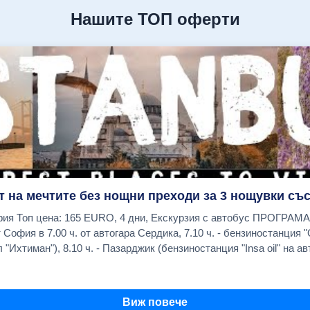
Нашите ТОП оферти
т на мечтите без нощни преходи за 3 нощувки със
я - Одрин -
 "Ихтиман"), 8.10 ч. - Пазарджик (бензиностанция "Insa oil" на авт
о хотел Санкт Петербург), Хасково (бензиностанция "OMV в нача
дно време за обяд в Одрин на Margi Outlet. Пристигане вечерта
Виж повече
- център на живота в града с Египетския обелиск, Змиевидната 