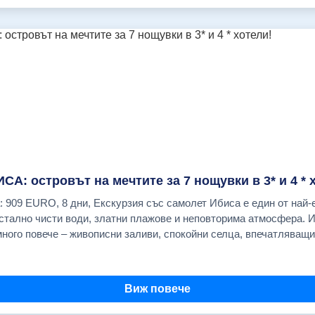
, има места 183.00 € 29.10.2026, ПОТВЪРДЕНА
, има места 183.00 € 03.12.2026, ПОТВЪРДЕНА
с комфортен туристически автобус (климатик,
 на
сещение с местен екскурзовод на двореца "Топ Капъ" и музея
туване в чужбина" с асистанс и лимит на
; Туристическа такса Водач от България. ЦЕНАТА НЕ ВКЛЮЧВА:
А: островът на мечтите за 7 нощувки в 3* и 4 * 
са по азиатския бряг и посещение на квартала "Кадъкьой- приби
тално чисти води, златни плажове и неповторима атмосфера. И
н екскурзовод; Вечеря с
много повече – живописни заливи, спокойни селца, впечатляващи
лушалки; Градски транспорт
Вила (UNESCO) разкрива история и панорамни гледки, а морскит
о пътуване в незабравимо преживяване. Ибиса е място, където 
ателна премия; Застраховка "Отмяна на пътуване" (Препоръчваме Ви
Виж повече
койствието и красотата на природата. Отстои само на 300 метра 
шиши за
ги думи районът, в който се намира хотелът е идеален за хора, к