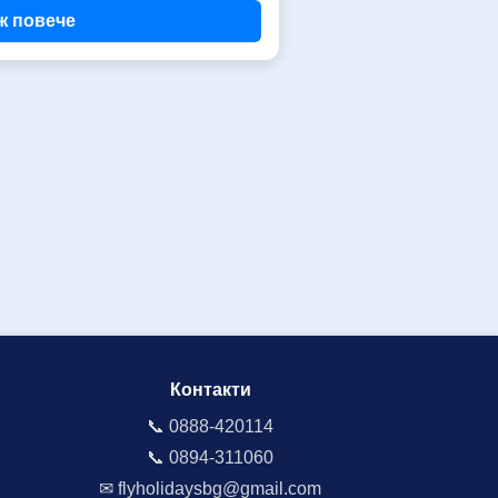
ж повече
Контакти
📞 0888-420114
📞 0894-311060
✉ flyholidaysbg@gmail.com