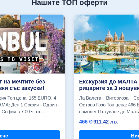
Нашите ТОП оферти
т на мечтите без
Екскурзия до МАЛТА 
ки със закуски!
рицарите за 3 нощувк
URО, 4
Ла Валета – Виториоза – Сенглеа – Древният град Коспикуа – Остров Гозо Топ цена: 466 EURO, 4 дни, Почивка със самолет Пътуване до Малта – мечтаната почивка ви очаква! Отдайте се на вълнуващо приключение в сърцето на Средиземно море. Малта е остров, който притежава магията да сбъдва мечти. Представете си как се разхождате по средновековните улички на Ла Валета, любувате се на зашеметяващите гледки от древните стени и се наслаждавате на спиращата дъха природа. Очаква ви и среща с уникалните природни феномени на остров Гозо, както и възможността да се потопите в тюркоазените води на Синята лагуна. Не пропускайте шанса да опитате местните специалитети и да създадете незабравими спомени. Резервирайте своята почивка в Малта! ПРОГРАМА: Ден 1 София - Ла Валета Отпътуване от летище София с полет на авиокомпания "Ryanair" за Малта. Пристигане на летището в Малта. Настаняване. Нощувка. Ден 2 Виториоза - Сенглеа - Древения град Коспикуа Закуска. Свободно време. По желание полудневна екскурзия до трите древни града на Малтийския юг - Виториоза, Сенглеа и Коспикуа, пазещи спомена за малтийските рицари (около 4 часа). Тези древни градове са били многократно арена на дълги обсади и жестоки битки. Това е мястото, където през 1565 г. Османската империя претърпява поражение, от което започва упадъка и. Разходка по неповторимите улички на Виториоза със запазени много старинни здания, които напомнят за славните рицарски времена. И трите града предлагат великолепен изглед към Големия залив – "морската врата" на Малта. Свободно време. Нощувка. Ден 3 Остров Гозо Закуска. Свободно време. По желание целодневна екскурзия до остров Гозо (около 8 часа). Екскурзията е посветена на вторият по големина остров от Малтийският Архипелаг - Гозо. Фериботите отплуват от най-северната точка на Малта, пристанището Чиркеуа. Фериботите са съвременни. Имат комфортна закрита палуба и открита такава, от които гледките по време на пътуване са приказни. Пътуването с ферибота е само 25 мин. Вашият гид ще ви разведе из мегалитните храмове на Ггантия, най-старите свободно стоящи паметници в света, по-стари от египетските пирамиди. След това ще посетите средновековната крепост във Виктория, фиордоподобния залив в Ксленди и Двейра. Гозо е известен с занаятите си, особено с ръчно изработените дантели и плетени дрехи. Посетителите не могат да не останат впечатлени от буйната природа на острова, неговата спокойна атмосфера и колко се различава от по-големия остров Малта. Екскурзията продължава с природните феномени - "вътрешното море" и скалата "фунгус". Жителите на този остров винаги са били по-добрите занаятчии. И днес тази традиция продължава. Екскурзията включва място, където ще можете да видите тези изделия, да опитате сладкиши, напитки, мед и др. и да си купите сувенири. Следва кратка разходка по уличките на главният град Виктория и свободно време за обяд (не е включен в цената). След обяда екскурзията продължава в знаменитата Цитадела. Връщане обратно в Малта с ферибота. Нощувка. Ден 4 Ла Валета - София Закуска. Напускане на хотела. Трансфер до летището. Отпътуване за България с полет на авиокомпания "Ryanair". Пристигане на летище София. ЦЕНИ И ДАТИ Посочените цени са на турист за съответното настаняване. 22.07.2026 г. Cavalieri Art Saint Julian's (закуски) Двойна стая с градски изглед, с балкон (комфорт) - 562 EUR Cavalieri Art Saint Julian's (закуски) Единична стая - 589 EUR Double Tree by Hilton двойна стая - 682 EUR Radisson Blu Resort (закуски) Двойна стая с морски изглед - 808 EUR 29.07.2026 г. Cavalieri Art Saint Julian's (закуски) Двойна стая с градски изглед, с балкон (комфорт) - 562 EUR Cavalieri Art Saint Julian's (закуски) Единична стая - 589 EUR Double Tree by Hilton двойна стая - 682 EUR Radisson Blu Resort (закуски) Двойна стая с морски изглед - 808 EUR 05.08.2026 г. Cavalieri Art Saint Julian's (закуски) Двойна стая с градски изглед, с балкон (комфорт) - 587 EUR Cavalieri Art Saint Julian's (закуски) Единична стая - 687 EUR Double Tree by Hilton двойна стая - 707 EUR Radisson Blu Resort (закуски) Двойна стая с морски изглед - 833 EUR 12.08.2026 г. Cavalieri Art Saint Julian's (закуски) Двойна стая с градски изглед, с балкон (комфорт) - 587 EUR Cavalieri Art Saint Julian's (закуски) Единична стая - 687 EUR Double Tree by Hilton двойна стая - 707 EUR Radisson Blu Resort (закуски) Двойна стая с морски изглед - 833 EUR 19.08.2026 г. Cavalieri Art Saint Julian's (закуски) Двойна стая с гра
иностанция "OMV" (жк.
466
€
/
911.42
лв.
ч. - Ихтиман (мотел
ензиностанция "Insa oil" на
ече
Ви
. - Пловдив (бензиностанция