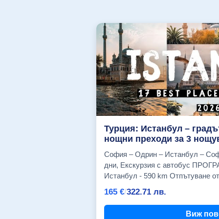
Турция: Истанбул – градъ
нощни преходи за 3 нощув
София – Одрин – Истанбул – София Топ цена: 165 E
дни, Екскурзия с автобус ПРОГРАМА: Ден 1 София - Одрин -
Истанбул - 590 km Отпътуване от София в 7.00 ч. от
автогара Сердика, 7.10 ч. - бенз
165
€
/
322.71
лв.
Младост, Окръжна болница), 7.40 
"Ихтиман"), 8.10 ч. - Пазарджик (б
Виж пов
автомагистрала "Тракия"), 9.00 ч