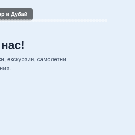
ИСП
ор в Дубай
мес
 нас!
ки, екскурзии, самолетни
ния.