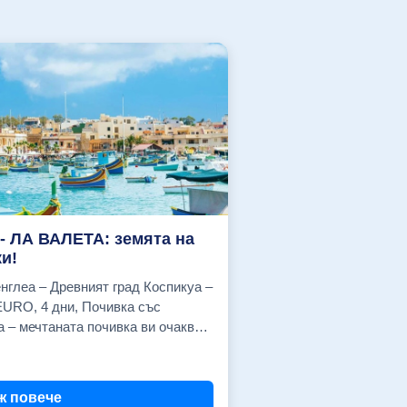
- ЛА ВАЛЕТА: земята на
и!
дски изглед, с балкон (комфорт) - 587 EUR Cavalieri Art Saint Julian's (закуски) Единична стая - 687 EUR Double Tree by Hilton двойна стая - 707 EUR Radisson Blu Resort (закуски) Двойна стая с морски изглед - 833 EUR 26.08.2026 г. Cavalieri Art Saint Julian's (закуски) Двойна стая с градски изглед, с балкон (комфорт) - 587 EUR Cavalieri Art Saint Julian's (закуски) Единична стая - 687 EUR Double Tree by Hilton двойна стая - 707 EUR Radisson Blu Resort (закуски) Двойна стая с морски изглед - 833 EUR 02.09.2026 г. Cavalieri Art Saint Julian's (закуски) Двойна стая с градски изглед, с балкон (комфорт) - 562 EUR Cavalieri Art Saint Julian's (закуски) Единична стая - 662 EUR Double Tree by Hilton двойна стая - 682 EUR Radisson Blu Resort (закуски) Двойна стая с морски изглед - 808 EUR 09.09.2026 г. Cavalieri Art Saint Julian's (закуски) Двойна стая с градски изглед, с балкон (комфорт) - 562 EUR Cavalieri Art Saint Julian's (закуски) Единична стая - 662 EUR Double Tree by Hilton двойна стая - 682 EUR Radisson Blu Resort (закуски) Двойна стая с морски изглед - 808 EUR 16.09.2026 г. Cavalieri Art Saint Julian's (закуски) Двойна стая с градски изглед, с балкон (комфорт) - 562 EUR Cavalieri Art Saint Julian's (закуски) Единична стая - 662 EUR Double Tree by Hilton двойна стая - 682 EUR Radisson Blu Resort (закуски) Двойна стая с морски изглед - 808 EUR 23.09.2026 г. Cavalieri Art Saint Julian's (закуски) Двойна стая с градски изглед, с балкон (комфорт) - 562 EUR Cavalieri Art Saint Julian's (закуски) Единична стая - 662 EUR Double Tree by Hilton двойна стая - 682 EUR Radisson Blu Resort (закуски) Двойна стая с морски изглед - 808 EUR 30.09.2026 г. Cavalieri Art Saint Julian's (закуски) Двойна стая с градски изглед, с балкон (комфорт) - 562 EUR Cavalieri Art Saint Julian's (закуски) Единична стая - 662 EUR Double Tree by Hilton двойна стая 682 EUR Radisson Blu Resort (закуски) Двойна стая с морски изглед - 808 EUR 07.10.2026 г. Cavalieri Art Saint Julian's (закуски) Двойна стая с градски изглед - 587 EUR Cavalieri Art Saint Julian's (закуски) Двойна стая с градски изглед, с балкон (комфорт) - 536 EUR Cavalieri Art Saint Julian's (закуски) Единична стая - 636 EUR Cavalieri Art Saint Julian's (закуски) Единична стая с градски изглед - 766 EUR Double Tree by Hilton двойна стая - 656 EUR Radisson Blu Resort (закуски) Двойна стая с морски изглед 782 EUR 14.10.2026 г. Cavalieri Art Saint Julian's (закуски) Двойна стая с градски изглед - 515 EUR Cavalieri Art Saint Julian's (закуски) Двойна стая с морски изглед - 543 EUR Cavalieri Art Saint Julian's (закуски) Единична стая с градски изглед - 686 EUR Double Tree by Hilton двойна стая - 581 EUR Radisson Blu Resort (закуски) Двойна стая с морски изглед - 702 EUR 21.10.2026 г. Cavalieri Art Saint Julian's (закуски) Двойна стая с градски изглед - 515 EUR Cavalieri Art Saint Julian's (закуски) Двойна стая с градски изглед, с балкон (комфорт) - 466 EUR Cavalieri Art Saint Julian's (закуски) Двойна стая с морски изглед - 543 EUR Cavalieri Art Saint Julian's (закуски) Единична стая с градски изглед - 686 EUR Double Tree by Hilton двойна стая - 581 EUR Radisson Blu Resort (закуски) Двойна стая с морски изглед - 702 EUR ЦЕНАТА ВКЛЮЧВА: Самолетен билет София - Малта - София на авиокомпания "Ryanair" с включени летищни такси; 1 малък салонен багаж до 10 кг. с размери 40/30/20 см.; Трансфер летище - хотел- летище; 3 нощувки със закуски в избрания от Вас хотел в Малта; Застраховка "Помощ при пътуване в чужбина" с асистанс и лимит на отговорност 10 000 EUR на Застрахователно Дружество "Евроинс" АД; Асистанс на български език. ЦЕНАТА НЕ ВКЛЮЧВА: 1 брой чекиран багаж до 20 кг; PCR тест (при необходимост) Туристическа такса престой в Малта: 0,50 EUR на турист на ден (заплаща се индивидуално от туристите на рецепцията на хотела) Обеди и вечери Пътешествие с яхта около Малта Полудневна екскурзия до Ла Валета Полудневна екскурзия до Мдина Полудневна екскурзия "Малтийския юг" - Сенглеа, Коспикуа, Виториоса Целодневна екскурзия до остров Гозо Входни такси и билети за други музеи, обекти и прояви, посещавани по желание Разходи от личен характер Застраховка "Отмяна на пътуване" (Препоръчваме Ви сключването на тази застраховка!) За лица над 64 г. автоматично се добавя доплащане за завишена застрахователна премия Входна такса за катедралата Свети Йоан Кръстител в Ла Валета (15 EUR); ДОПЪЛНИТЕЛНИ УСЛУГИ Чекиран багаж до 10 кг (в двете посоки) на турист 55.00 € Чекиран багаж до 20 кг (в двете посоки) на турист 87.00 € Доплащане за съседни места в самолета (отиване и връщане ) - на турист (подлежи на потвърждение) 45.50 € Пътешествие с яхта около Малта (включва трансфери, закуска, обяд и следобедна закуска) на турист. Прекрасна възможност за къпане в едно от най-красивите места в Малта – Синята лагуна на остров Комино. (осъществява се на английски/руски след потвърждение!); от 0.00 € до 91.50 € Полудневна екскурзия до Валета с местен екскурзовод на турист (осъществява се на английски/руски при минимум от 4-ма туристи и на български език при минимум 15 туристи (не се гарантира), с включено посещение на катедралата Св. Йоан Кръстител) от 0.00 € до 60.80 € Полудневна екскурзия "Малтийския юг" до Сенглеа, Коспикуа, Виториоса с местен екскурзовод на турист (осъществява се на английски/руски при минимум от 4 туристи и на български език при минимум 15 туристи (не се гарантира) от 0.0
ж повече