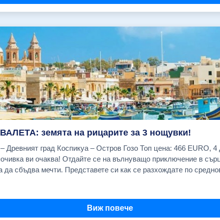
н на Св.София и първия двор на Топ Капъ. Свободно време за 
азар, известен с подправките си. Туристическа програма по жел
ическа програма по желание:
ква "Св. Стефан" и панорамна разходка с корабче по Босфора: 
бивша султанска резиденция, превърната в един от най-престижн
танбулските младежи и творци, отбранителните крепости "Румел
рбей", Кулата на девицата.Екскурзията продължава с посещение
: 2 Азиатска приказка- Разходка с автобус до азиатската част 
 бароков дворец, използван предимно за приемане на чуждестра
 дворец с красивите си градини,басейн и колекция от скулптор
алите Кузгунджук - известен със своите цветни улички,кафенета
 кулата на девицата и посещение на квартала Кадъкьой и своб
ВАЛЕТА: земята на рицарите за 3 нощувки!
ечер на панорамен кораб-ресторант по Босфора с атракционна пр
адски изглед, с балкон (комфорт) - 587 EUR Cavalieri Art Saint Julian's (закуски) Единична стая - 687 EUR Double Tree by Hilton двойна стая - 707 EUR Radisson Blu Resort (закуски) Двойна стая с морски изглед - 833 EUR 26.08.2026 г. Cavalieri Art Saint Julian's (закуски) Двойна стая с градски изглед, с балкон (комфорт) - 587 EUR Cavalieri Art Saint Julian's (закуски) Единична стая - 687 EUR Double Tree by Hilton двойна стая - 707 EUR Radisson Blu Resort (закуски) Двойна стая с морски изглед - 833 EUR 02.09.2026 г. Cavalieri Art Saint Julian's (закуски) Двойна стая с градски изглед, с балкон (комфорт) - 562 EUR Cavalieri Art Saint Julian's (закуски) Единична стая - 662 EUR Double Tree by Hilton двойна стая - 682 EUR Radisson Blu Resort (закуски) Двойна стая с морски изглед - 808 EUR 09.09.2026 г. Cavalieri Art Saint Julian's (закуски) Двойна стая с градски изглед, с балкон (комфорт) - 562 EUR Cavalieri Art Saint Julian's (закуски) Единична стая - 662 EUR Double Tree by Hilton двойна стая - 682 EUR Radisson Blu Resort (закуски) Двойна стая с морски изглед - 808 EUR 16.09.2026 г. Cavalieri Art Saint Julian's (закуски) Двойна стая с градски изглед, с балкон (комфорт) - 562 EUR Cavalieri Art Saint Julian's (закуски) Единична стая - 662 EUR Double Tree by Hilton двойна стая - 682 EUR Radisson Blu Resort (закуски) Двойна стая с морски изглед - 808 EUR 23.09.2026 г. Cavalieri Art Saint Julian's (закуски) Двойна стая с градски изглед, с балкон (комфорт) - 562 EUR Cavalieri Art Saint Julian's (закуски) Единична стая - 662 EUR Double Tree by Hilton двойна стая - 682 EUR Radisson Blu Resort (закуски) Двойна стая с морски изглед - 808 EUR 30.09.2026 г. Cavalieri Art Saint Julian's (закуски) Двойна стая с градски изглед, с балкон (комфорт) - 562 EUR Cavalieri Art Saint Julian's (закуски) Единична стая - 662 EUR Double Tree by Hilton двойна стая 682 EUR Radisson Blu Resort (закуски) Двойна стая с морски изглед - 808 EUR 07.10.2026 г. Cavalieri Art Saint Julian's (закуски) Двойна стая с градски изглед - 587 EUR Cavalieri Art Saint Julian's (закуски) Двойна стая с градски изглед, с балкон (комфорт) - 536 EUR Cavalieri Art Saint Julian's (закуски) Единична стая - 636 EUR Cavalieri Art Saint Julian's (закуски) Единична стая с градски изглед - 766 EUR Double Tree by Hilton двойна стая - 656 EUR Radisson Blu Resort (закуски) Двойна стая с морски изглед 782 EUR 14.10.2026 г. Cavalieri Art Saint Julian's (закуски) Двойна стая с градски изглед - 515 EUR Cavalieri Art Saint Julian's (закуски) Двойна стая с морски изглед - 543 EUR Cavalieri Art Saint Julian's (закуски) Единична стая с градски изглед - 686 EUR Double Tree by Hilton двойна стая - 581 EUR Radisson Blu Resort (закуски) Двойна стая с морски изглед - 702 EUR 21.10.2026 г. Cavalieri Art Saint Julian's (закуски) Двойна стая с градски изглед - 515 EUR Cavalieri Art Saint Julian's (закуски) Двойна стая с градски изглед, с балкон (комфорт) - 466 EUR Cavalieri Art Saint Julian's (закуски) Двойна стая с морски изглед - 543 EUR Cavalieri Art Saint Julian's (закуски) Единична стая с градски изглед - 686 EUR Double Tree by Hilton двойна стая - 581 EUR Radisson Blu Resort (закуски) Двойна стая с морски изглед - 702 EUR ЦЕНАТА ВКЛЮЧВА: Самолетен билет София - Малта - София на авиокомпания "Ryanair" с включени летищни такси; 1 малък салонен багаж до 10 кг. с размери 40/30/20 см.; Трансфер летище - хотел- летище; 3 нощувки със закуски в избрания от Вас хотел в Малта; Застраховка "Помощ при пътуване в чужбина" с асистанс и лимит на отговорност 10 000 EUR на Застрахователно Дружество "Евроинс" АД; Асистанс на български език. ЦЕНАТА НЕ ВКЛЮЧВА: 1 брой чекиран багаж до 20 кг; PCR тест (при необходимост) Туристическа такса престой в Малта: 0,50 EUR на турист на ден (заплаща се индивидуално от туристите на рецепцията на хотела) Обеди и вечери Пътешествие с яхта около Малта Полудневна екскурзия до Ла Валета Полудневна екскурзия до Мдина Полудневна екскурзия "Малтийския юг" - Сенглеа, Коспикуа, Виториоса Целодневна екскурзия до остров Гозо Входни такси и билети за други музеи, обекти и прояви, посещавани по желание Разходи от личен характер Застраховка "Отмяна на пътуване" (Препоръчваме Ви сключването на тази застраховка!) За лица над 64 г. автоматично се добавя доплащане за завишена застрахователна премия Входна такса за катедралата Свети Йоан Кръстител в Ла Валета (15 EUR); ДОПЪЛНИТЕЛНИ УСЛУГИ Чекиран багаж до 10 кг (в двете посоки) на турист 55.00 € Чекиран багаж до 20 кг (в двете посоки) на турист 87.00 € Доплащане за съседни места в самолета (отиване и връщане ) - на турист (подлежи на потвърждение) 45.50 € Пътешествие с яхта около Малта (включва трансфери, закуска, обяд и следобедна закуска) на турист. Прекрасна възможност за къпане в едно от най-красивите места в Малта – Синята лагуна на остров Комино. (осъществява се на английски/руски след потвърждение!); от 0.00 € до 91.50 € Полудневна екскурзия до Валета с местен екскурзовод на турист (осъществява се на английски/руски при минимум от 4-ма туристи и на български език при минимум 15 туристи (не се гарантира), с включено посещение на катедралата Св. Йоан Кръстител) от 0.00 € до 60.80 € Полудневна екскурзия "Малтийския юг" до Сенглеа, Коспикуа, Виториоса с местен екскурзовод на турист (осъществява се на английски/руски при минимум от 4 туристи и на български език при минимум 15 туристи (не се гарантира) от 0.0
екскурзовод на новия султански дворец "Долмабахче" - бароков 
акто и с картинната си галерия. Отпътуване за България. Прист
 София на бензиностанция "Shell" (бул. "Цариградско шосе" № 1
Виж повече
, има места 183.00 € 04.09.2026, ПОТВЪРДЕНА