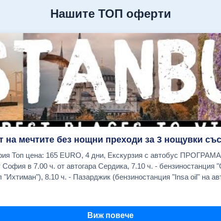
Нашите ТОП оферти
т на мечтите без нощни преходи за 3 нощувки със
я - Одрин -
 "Ихтиман"), 8.10 ч. - Пазарджик (бензиностанция "Insa oil" на авт
о хотел Санкт Петербург), Хасково (бензиностанция "OMV в нача
дно време за обяд в Одрин на Margi Outlet. Пристигане вечерта
Виж повече
- център на живота в града с Египетския обелиск, Змиевидната 