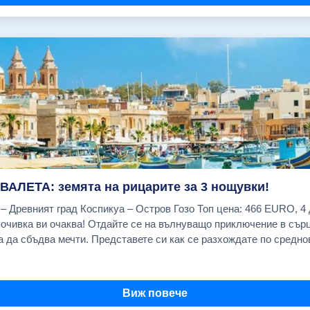
н на Св.София и първия двор на Топ Капъ. Свободно време за 
азар, известен с подправките си. Туристическа програма по жел
ическа програма по желание:
ква "Св. Стефан" и панорамна разходка с корабче по Босфора: 
бивша султанска резиденция, превърната в един от най-престижн
танбулските младежи и творци, отбранителните крепости "Румел
рбей", Кулата на девицата.Екскурзията продължава с посещение
: 2 Азиатска приказка- Разходка с автобус до азиатската част 
 бароков дворец, използван предимно за приемане на чуждестра
 дворец с красивите си градини,басейн и колекция от скулптор
алите Кузгунджук - известен със своите цветни улички,кафенета
 кулата на девицата и посещение на квартала Кадъкьой и своб
ВАЛЕТА: земята на рицарите за 3 нощувки!
ечер на панорамен кораб-ресторант по Босфора с атракционна пр
адски изглед, с балкон (комфорт) - 587 EUR Cavalieri Art Saint Julian's (закуски) Единична стая - 687 EUR Double Tree by Hilton двойна стая - 707 EUR Radisson Blu Resort (закуски) Двойна стая с морски изглед - 833 EUR 26.08.2026 г. Cavalieri Art Saint Julian's (закуски) Двойна стая с градски изглед, с балкон (комфорт) - 587 EUR Cavalieri Art Saint Julian's (закуски) Единична стая - 687 EUR Double Tree by Hilton двойна стая - 707 EUR Radisson Blu Resort (закуски) Двойна стая с морски изглед - 833 EUR 02.09.2026 г. Cavalieri Art Saint Julian's (закуски) Двойна стая с градски изглед, с балкон (комфорт) - 562 EUR Cavalieri Art Saint Julian's (закуски) Единична стая - 662 EUR Double Tree by Hilton двойна стая - 682 EUR Radisson Blu Resort (закуски) Двойна стая с морски изглед - 808 EUR 09.09.2026 г. Cavalieri Art Saint Julian's (закуски) Двойна стая с градски изглед, с балкон (комфорт) - 562 EUR Cavalieri Art Saint Julian's (закуски) Единична стая - 662 EUR Double Tree by Hilton двойна стая - 682 EUR Radisson Blu Resort (закуски) Двойна стая с морски изглед - 808 EUR 16.09.2026 г. Cavalieri Art Saint Julian's (закуски) Двойна стая с градски изглед, с балкон (комфорт) - 562 EUR Cavalieri Art Saint Julian's (закуски) Единична стая - 662 EUR Double Tree by Hilton двойна стая - 682 EUR Radisson Blu Resort (закуски) Двойна стая с морски изглед - 808 EUR 23.09.2026 г. Cavalieri Art Saint Julian's (закуски) Двойна стая с градски изглед, с балкон (комфорт) - 562 EUR Cavalieri Art Saint Julian's (закуски) Единична стая - 662 EUR Double Tree by Hilton двойна стая - 682 EUR Radisson Blu Resort (закуски) Двойна стая с морски изглед - 808 EUR 30.09.2026 г. Cavalieri Art Saint Julian's (закуски) Двойна стая с градски изглед, с балкон (комфорт) - 562 EUR Cavalieri Art Saint Julian's (закуски) Единична стая - 662 EUR Double Tree by Hilton двойна стая 682 EUR Radisson Blu Resort (закуски) Двойна стая с морски изглед - 808 EUR 07.10.2026 г. Cavalieri Art Saint Julian's (закуски) Двойна стая с градски изглед - 587 EUR Cavalieri Art Saint Julian's (закуски) Двойна стая с градски изглед, с балкон (комфорт) - 536 EUR Cavalieri Art Saint Julian's (закуски) Единична стая - 636 EUR Cavalieri Art Saint Julian's (закуски) Единична стая с градски изглед - 766 EUR Double Tree by Hilton двойна стая - 656 EUR Radisson Blu Resort (закуски) Двойна стая с морски изглед 782 EUR 14.10.2026 г. Cavalieri Art Saint Julian's (закуски) Двойна стая с градски изглед - 515 EUR Cavalieri Art Saint Julian's (закуски) Двойна стая с морски изглед - 543 EUR Cavalieri Art Saint Julian's (закуски) Единична стая с градски изглед - 686 EUR Double Tree by Hilton двойна стая - 581 EUR Radisson Blu Resort (закуски) Двойна стая с морски изглед - 702 EUR 21.10.2026 г. Cavalieri Art Saint Julian's (закуски) Двойна стая с градски изглед - 515 EUR Cavalieri Art Saint Julian's (закуски) Двойна стая с градски изглед, с балкон (комфорт) - 466 EUR Cavalieri Art Saint Julian's (закуски) Двойна стая с морски изглед - 543 EUR Cavalieri Art Saint Julian's (закуски) Единична стая с градски изглед - 686 EUR Double Tree by Hilton двойна стая - 581 EUR Radisson Blu Resort (закуски) Двойна стая с морски изглед - 702 EUR ЦЕНАТА ВКЛЮЧВА: Самолетен билет София - Малта - София на авиокомпания "Ryanair" с включени летищни такси; 1 малък салонен багаж до 10 кг. с размери 40/30/20 см.; Трансфер летище - хотел- летище; 3 нощувки със закуски в избрания от Вас хотел в Малта; Застраховка "Помощ при пътуване в чужбина" с асистанс и лимит на отговорност 10 000 EUR на Застрахователно Дружество "Евроинс" АД; Асистанс на български език. ЦЕНАТА НЕ ВКЛЮЧВА: 1 брой чекиран багаж до 20 кг; PCR тест (при необходимост) Туристическа такса престой в Малта: 0,50 EUR на турист на ден (заплаща се индивидуално от туристите на рецепцията на хотела) Обеди и вечери Пътешествие с яхта около Малта Полудневна екскурзия до Ла Валета Полудневна екскурзия до Мдина Полудневна екскурзия "Малтийския юг" - Сенглеа, Коспикуа, Виториоса Целодневна екскурзия до остров Гозо Входни такси и билети за други музеи, обекти и прояви, посещавани по желание Разходи от личен характер Застраховка "Отмяна на пътуване" (Препоръчваме Ви сключването на тази застраховка!) За лица над 64 г. автоматично се добавя доплащане за завишена застрахователна премия Входна такса за катедралата Свети Йоан Кръстител в Ла Валета (15 EUR); ДОПЪЛНИТЕЛНИ УСЛУГИ Чекиран багаж до 10 кг (в двете посоки) на турист 55.00 € Чекиран багаж до 20 кг (в двете посоки) на турист 87.00 € Доплащане за съседни места в самолета (отиване и връщане ) - на турист (подлежи на потвърждение) 45.50 € Пътешествие с яхта около Малта (включва трансфери, закуска, обяд и следобедна закуска) на турист. Прекрасна възможност за къпане в едно от най-красивите места в Малта – Синята лагуна на остров Комино. (осъществява се на английски/руски след потвърждение!); от 0.00 € до 91.50 € Полудневна екскурзия до Валета с местен екскурзовод на турист (осъществява се на английски/руски при минимум от 4-ма туристи и на български език при минимум 15 туристи (не се гарантира), с включено посещение на катедралата Св. Йоан Кръстител) от 0.00 € до 60.80 € Полудневна екскурзия "Малтийския юг" до Сенглеа, Коспикуа, Виториоса с местен екскурзовод на турист (осъществява се на английски/руски при минимум от 4 туристи и на български език при минимум 15 туристи (не се гарантира) от 0.0
екскурзовод на новия султански дворец "Долмабахче" - бароков 
акто и с картинната си галерия. Отпътуване за България. Прист
 София на бензиностанция "Shell" (бул. "Цариградско шосе" № 1
Виж повече
, има места 183.00 € 24.09.2026, ПОТВЪРДЕНА