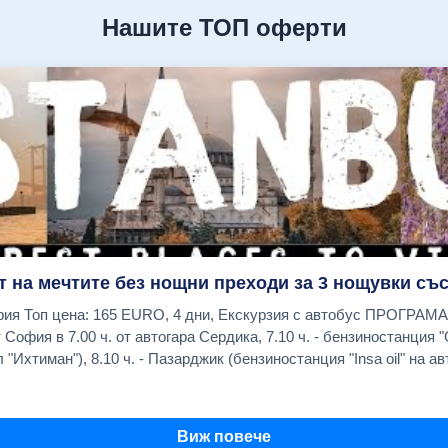
Нашите ТОП оферти
т на мечтите без нощни преходи за 3 нощувки със
я - Одрин -
 "Ихтиман"), 8.10 ч. - Пазарджик (бензиностанция "Insa oil" на авт
о хотел Санкт Петербург), Хасково (бензиностанция "OMV в нача
дно време за обяд в Одрин на Margi Outlet. Пристигане вечерта
Виж повече
- център на живота в града с Египетския обелиск, Змиевидната 