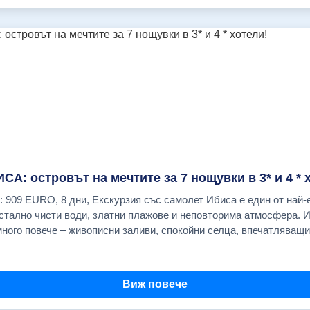
, има места 183.00 € 29.10.2026, ПОТВЪРДЕНА
, има места 183.00 € 03.12.2026, ПОТВЪРДЕНА
с комфортен туристически автобус (климатик,
 на
сещение с местен екскурзовод на двореца "Топ Капъ" и музея
туване в чужбина" с асистанс и лимит на
; Туристическа такса Водач от България. ЦЕНАТА НЕ ВКЛЮЧВА:
А: островът на мечтите за 7 нощувки в 3* и 4 * 
са по азиатския бряг и посещение на квартала "Кадъкьой- приби
тално чисти води, златни плажове и неповторима атмосфера. И
н екскурзовод; Вечеря с
много повече – живописни заливи, спокойни селца, впечатляващи
лушалки; Градски транспорт
Вила (UNESCO) разкрива история и панорамни гледки, а морскит
о пътуване в незабравимо преживяване. Ибиса е място, където 
ателна премия; Застраховка "Отмяна на пътуване" (Препоръчваме Ви
Виж повече
койствието и красотата на природата. Отстои само на 300 метра 
шиши за
ги думи районът, в който се намира хотелът е идеален за хора, к