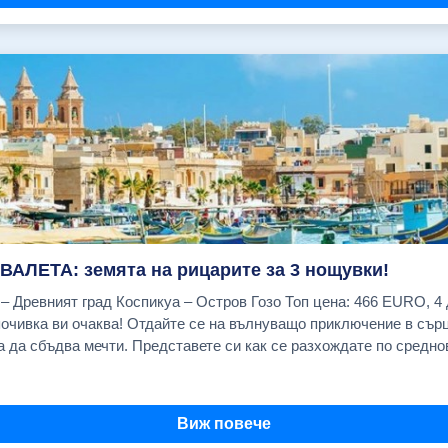
н на Св.София и първия двор на Топ Капъ. Свободно време за 
азар, известен с подправките си. Туристическа програма по жел
ическа програма по желание:
ква "Св. Стефан" и панорамна разходка с корабче по Босфора: 
бивша султанска резиденция, превърната в един от най-престижн
танбулските младежи и творци, отбранителните крепости "Румел
рбей", Кулата на девицата.Екскурзията продължава с посещение
: 2 Азиатска приказка- Разходка с автобус до азиатската част 
 бароков дворец, използван предимно за приемане на чуждестра
 дворец с красивите си градини,басейн и колекция от скулптор
алите Кузгунджук - известен със своите цветни улички,кафенета
 кулата на девицата и посещение на квартала Кадъкьой и своб
ВАЛЕТА: земята на рицарите за 3 нощувки!
ечер на панорамен кораб-ресторант по Босфора с атракционна пр
адски изглед, с балкон (комфорт) - 587 EUR Cavalieri Art Saint Julian's (закуски) Единична стая - 687 EUR Double Tree by Hilton двойна стая - 707 EUR Radisson Blu Resort (закуски) Двойна стая с морски изглед - 833 EUR 26.08.2026 г. Cavalieri Art Saint Julian's (закуски) Двойна стая с градски изглед, с балкон (комфорт) - 587 EUR Cavalieri Art Saint Julian's (закуски) Единична стая - 687 EUR Double Tree by Hilton двойна стая - 707 EUR Radisson Blu Resort (закуски) Двойна стая с морски изглед - 833 EUR 02.09.2026 г. Cavalieri Art Saint Julian's (закуски) Двойна стая с градски изглед, с балкон (комфорт) - 562 EUR Cavalieri Art Saint Julian's (закуски) Единична стая - 662 EUR Double Tree by Hilton двойна стая - 682 EUR Radisson Blu Resort (закуски) Двойна стая с морски изглед - 808 EUR 09.09.2026 г. Cavalieri Art Saint Julian's (закуски) Двойна стая с градски изглед, с балкон (комфорт) - 562 EUR Cavalieri Art Saint Julian's (закуски) Единична стая - 662 EUR Double Tree by Hilton двойна стая - 682 EUR Radisson Blu Resort (закуски) Двойна стая с морски изглед - 808 EUR 16.09.2026 г. Cavalieri Art Saint Julian's (закуски) Двойна стая с градски изглед, с балкон (комфорт) - 562 EUR Cavalieri Art Saint Julian's (закуски) Единична стая - 662 EUR Double Tree by Hilton двойна стая - 682 EUR Radisson Blu Resort (закуски) Двойна стая с морски изглед - 808 EUR 23.09.2026 г. Cavalieri Art Saint Julian's (закуски) Двойна стая с градски изглед, с балкон (комфорт) - 562 EUR Cavalieri Art Saint Julian's (закуски) Единична стая - 662 EUR Double Tree by Hilton двойна стая - 682 EUR Radisson Blu Resort (закуски) Двойна стая с морски изглед - 808 EUR 30.09.2026 г. Cavalieri Art Saint Julian's (закуски) Двойна стая с градски изглед, с балкон (комфорт) - 562 EUR Cavalieri Art Saint Julian's (закуски) Единична стая - 662 EUR Double Tree by Hilton двойна стая 682 EUR Radisson Blu Resort (закуски) Двойна стая с морски изглед - 808 EUR 07.10.2026 г. Cavalieri Art Saint Julian's (закуски) Двойна стая с градски изглед - 587 EUR Cavalieri Art Saint Julian's (закуски) Двойна стая с градски изглед, с балкон (комфорт) - 536 EUR Cavalieri Art Saint Julian's (закуски) Единична стая - 636 EUR Cavalieri Art Saint Julian's (закуски) Единична стая с градски изглед - 766 EUR Double Tree by Hilton двойна стая - 656 EUR Radisson Blu Resort (закуски) Двойна стая с морски изглед 782 EUR 14.10.2026 г. Cavalieri Art Saint Julian's (закуски) Двойна стая с градски изглед - 515 EUR Cavalieri Art Saint Julian's (закуски) Двойна стая с морски изглед - 543 EUR Cavalieri Art Saint Julian's (закуски) Единична стая с градски изглед - 686 EUR Double Tree by Hilton двойна стая - 581 EUR Radisson Blu Resort (закуски) Двойна стая с морски изглед - 702 EUR 21.10.2026 г. Cavalieri Art Saint Julian's (закуски) Двойна стая с градски изглед - 515 EUR Cavalieri Art Saint Julian's (закуски) Двойна стая с градски изглед, с балкон (комфорт) - 466 EUR Cavalieri Art Saint Julian's (закуски) Двойна стая с морски изглед - 543 EUR Cavalieri Art Saint Julian's (закуски) Единична стая с градски изглед - 686 EUR Double Tree by Hilton двойна стая - 581 EUR Radisson Blu Resort (закуски) Двойна стая с морски изглед - 702 EUR ЦЕНАТА ВКЛЮЧВА: Самолетен билет София - Малта - София на авиокомпания "Ryanair" с включени летищни такси; 1 малък салонен багаж до 10 кг. с размери 40/30/20 см.; Трансфер летище - хотел- летище; 3 нощувки със закуски в избрания от Вас хотел в Малта; Застраховка "Помощ при пътуване в чужбина" с асистанс и лимит на отговорност 10 000 EUR на Застрахователно Дружество "Евроинс" АД; Асистанс на български език. ЦЕНАТА НЕ ВКЛЮЧВА: 1 брой чекиран багаж до 20 кг; PCR тест (при необходимост) Туристическа такса престой в Малта: 0,50 EUR на турист на ден (заплаща се индивидуално от туристите на рецепцията на хотела) Обеди и вечери Пътешествие с яхта около Малта Полудневна екскурзия до Ла Валета Полудневна екскурзия до Мдина Полудневна екскурзия "Малтийския юг" - Сенглеа, Коспикуа, Виториоса Целодневна екскурзия до остров Гозо Входни такси и билети за други музеи, обекти и прояви, посещавани по желание Разходи от личен характер Застраховка "Отмяна на пътуване" (Препоръчваме Ви сключването на тази застраховка!) За лица над 64 г. автоматично се добавя доплащане за завишена застрахователна премия Входна такса за катедралата Свети Йоан Кръстител в Ла Валета (15 EUR); ДОПЪЛНИТЕЛНИ УСЛУГИ Чекиран багаж до 10 кг (в двете посоки) на турист 55.00 € Чекиран багаж до 20 кг (в двете посоки) на турист 87.00 € Доплащане за съседни места в самолета (отиване и връщане ) - на турист (подлежи на потвърждение) 45.50 € Пътешествие с яхта около Малта (включва трансфери, закуска, обяд и следобедна закуска) на турист. Прекрасна възможност за къпане в едно от най-красивите места в Малта – Синята лагуна на остров Комино. (осъществява се на английски/руски след потвърждение!); от 0.00 € до 91.50 € Полудневна екскурзия до Валета с местен екскурзовод на турист (осъществява се на английски/руски при минимум от 4-ма туристи и на български език при минимум 15 туристи (не се гарантира), с включено посещение на катедралата Св. Йоан Кръстител) от 0.00 € до 60.80 € Полудневна екскурзия "Малтийския юг" до Сенглеа, Коспикуа, Виториоса с местен екскурзовод на турист (осъществява се на английски/руски при минимум от 4 туристи и на български език при минимум 15 туристи (не се гарантира) от 0.0
екскурзовод на новия султански дворец "Долмабахче" - бароков 
акто и с картинната си галерия. Отпътуване за България. Прист
 София на бензиностанция "Shell" (бул. "Цариградско шосе" № 1
Виж повече
, има места 183.00 € 04.09.2026, ПОТВЪРДЕНА