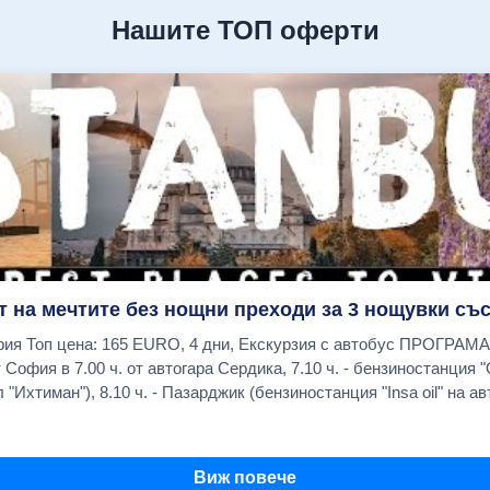
Нашите ТОП оферти
т на мечтите без нощни преходи за 3 нощувки със
я - Одрин -
 "Ихтиман"), 8.10 ч. - Пазарджик (бензиностанция "Insa oil" на авт
о хотел Санкт Петербург), Хасково (бензиностанция "OMV в нача
дно време за обяд в Одрин на Margi Outlet. Пристигане вечерта
Виж повече
- център на живота в града с Египетския обелиск, Змиевидната 